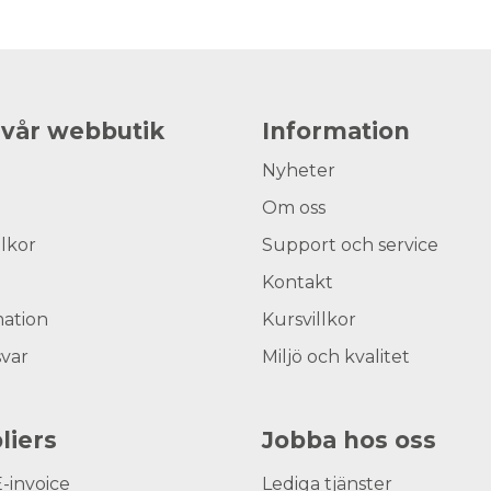
 vår webbutik
Information
Nyheter
Om oss
llkor
Support och service
Kontakt
ation
Kursvillkor
svar
Miljö och kvalitet
liers
Jobba hos oss
E-invoice
Lediga tjänster