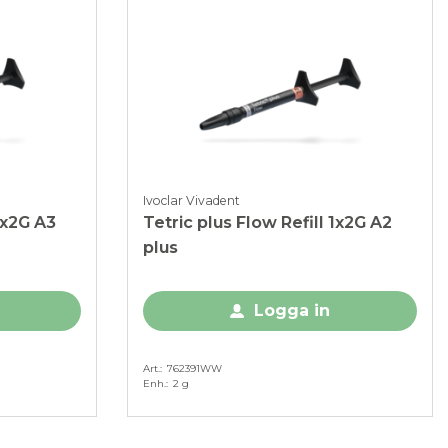
Ivoclar Vivadent
1x2G A3
Tetric plus Flow Refill 1x2G A2
plus
Logga in
Art.
762391WW
Enh.
2 g