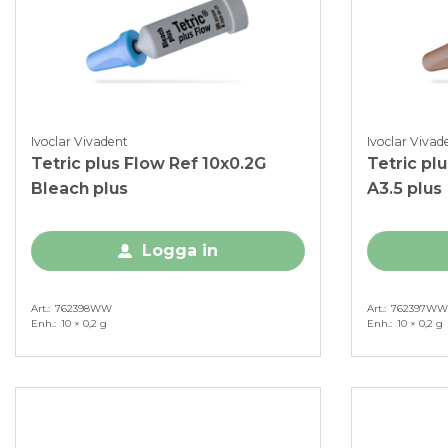
Ivoclar Vivadent
Ivoclar Vivad
Tetric plus Flow Ref 10x0.2G
Tetric pl
Bleach plus
A3.5 plus
Logga in
Art.
762398WW
Art.
762397WW
Enh.
10 × 0,2 g
Enh.
10 × 0,2 g