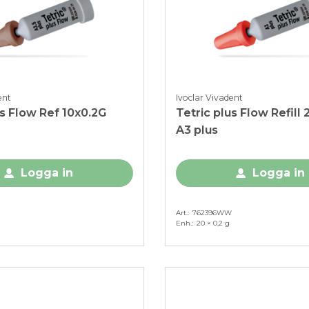
ent
Ivoclar Vivadent
us Flow Ref 10x0.2G
Tetric plus Flow Refill
A3 plus
Logga in
Logga in
Art.
762396WW
Enh.
20 × 0,2 g