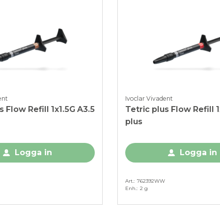
ent
Ivoclar Vivadent
s Flow Refill 1x1.5G A3.5
Tetric plus Flow Refill 
plus
Logga in
Logga in
Art.
762392WW
Enh.
2 g