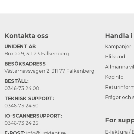
Kontakta oss
Handla i
UNIDENT AB
Kampanjer
Box 229, 311 23 Falkenberg
Bli kund
BESÖKSADRESS
Allmänna vi
Västerhavsvägen 2, 311 77 Falkenberg
Köpinfo
BESTÄLL:
Returinform
0346-73 24 00
Frågor och 
TEKNISK SUPPORT:
0346-73 24 50
IO-SCANNERSUPPORT:
For supp
0346-73 24 25
E-faktura / 
E-POST:
info@unident.se