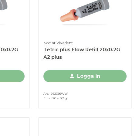
Ivoclar Vivadent
 20x0.2G
Tetric plus Flow Refill 20x0.2G
A2 plus
Logga in
Art.
762395WW
Enh.
20 × 0,2 g