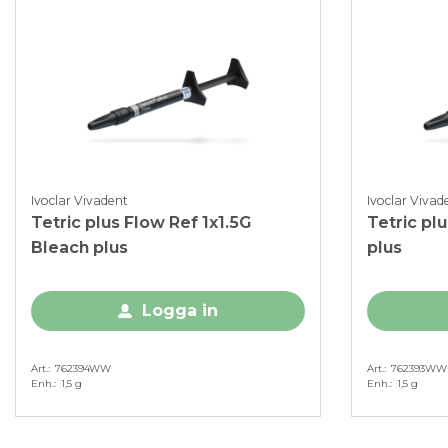
Ivoclar Vivadent
Ivoclar Vivad
Tetric plus Flow Ref 1x1.5G
Tetric plu
Bleach plus
plus
Logga in
Art.
762394WW
Art.
762393WW
Enh.
1,5 g
Enh.
1,5 g