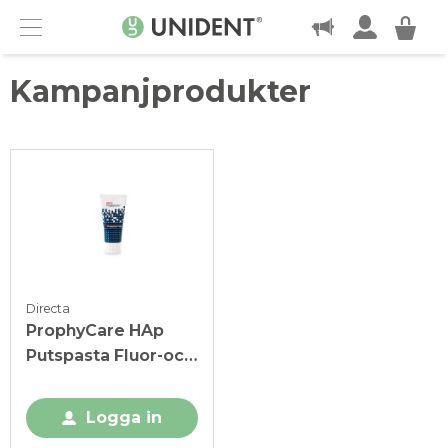
KONTAKT
Menu
Kampanjprodukter
Directa
ProphyCare HAp
Putspasta Fluor-och
Parabenfri, Blå
Logga in