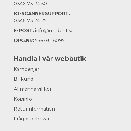
0346-73 24 50
IO-SCANNERSUPPORT:
0346-73 24 25
E-POST:
info@unident.se
ORG.NR:
556281-8095
Handla i vår webbutik
Kampanjer
Bli kund
Allmänna villkor
Köpinfo
Returinformation
Frågor och svar