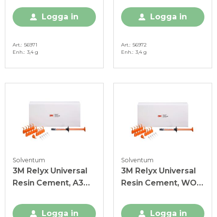
Logga in
Logga in
Art.
56971
Art.
56972
Enh.
3,4 g
Enh.
3,4 g
Solventum
Solventum
3M Relyx Universal
3M Relyx Universal
Resin Cement, A3O,
Resin Cement, WO,
3,4 g
3,4 g
Logga in
Logga in