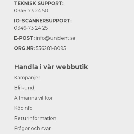
TEKNISK SUPPORT:
0346-73 24 50
IO-SCANNERSUPPORT:
0346-73 24 25
E-POST:
info@unident.se
ORG.NR:
556281-8095
Handla i vår webbutik
Kampanjer
Bli kund
Allmänna villkor
Köpinfo
Returinformation
Frågor och svar