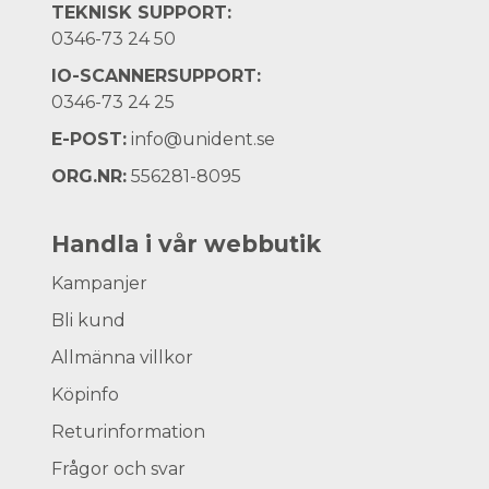
TEKNISK SUPPORT:
0346-73 24 50
IO-SCANNERSUPPORT:
0346-73 24 25
E-POST:
info@unident.se
ORG.NR:
556281-8095
Handla i vår webbutik
Kampanjer
Bli kund
Allmänna villkor
Köpinfo
Returinformation
Frågor och svar