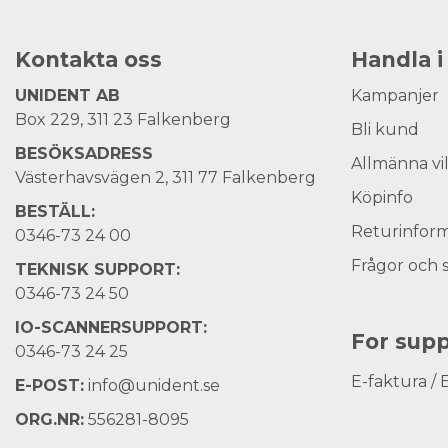
Kontakta oss
Handla i
UNIDENT AB
Kampanjer
Box 229, 311 23 Falkenberg
Bli kund
BESÖKSADRESS
Allmänna vi
Västerhavsvägen 2, 311 77 Falkenberg
Köpinfo
BESTÄLL:
Returinform
0346-73 24 00
Frågor och 
TEKNISK SUPPORT:
0346-73 24 50
IO-SCANNERSUPPORT:
For supp
0346-73 24 25
E-faktura / 
E-POST:
info@unident.se
ORG.NR:
556281-8095