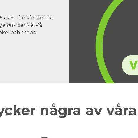
 av 5 – för vårt breda
a servicenivå. På
 enkel och snabb
ycker några av vår