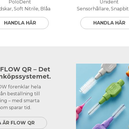
PoloDent
Unident
skar, Soft Nitrile, Blåa
Sensorhållare, Snapbite
HANDLA HÄR
HANDLA HÄR
 FLOW QR – Det
inköpssystemet.
OW förenklar hela
ån beställning till
ing – med smarta
om sparar tid.
A ÄR FLOW QR