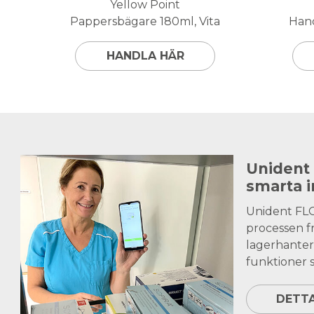
Yellow Point
Pappersbägare 180ml, Vita
Hand
HANDLA HÄR
Unident
smarta 
Unident FL
processen fr
lagerhanter
funktioner s
DETT