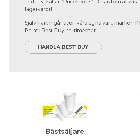
är det vi kallar ”Pricelicious”. Dessutom är vå
lagervaror!
Självklart ingår även våra egna varumärken 
Point i Best Buy-sortimentet.
HANDLA BEST BUY
Bästsäljare