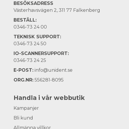
BESÖKSADRESS
Västerhavsvägen 2, 311 77 Falkenberg
BESTÄLL:
0346-73 24 00
TEKNISK SUPPORT:
0346-73 24 50
IO-SCANNERSUPPORT:
0346-73 24 25
E-POST:
info@unident.se
ORG.NR:
556281-8095
Handla i vår webbutik
Kampanjer
Bli kund
Allmänna villkor