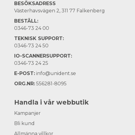
BESÖKSADRESS
Västerhavsvägen 2, 311 77 Falkenberg
BESTÄLL:
0346-73 24 00
TEKNISK SUPPORT:
0346-73 24 50
IO-SCANNERSUPPORT:
0346-73 24 25
E-POST:
info@unident.se
ORG.NR:
556281-8095
Handla i vår webbutik
Kampanjer
Bli kund
Allmänna villkor