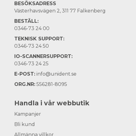
BESÖKSADRESS
Västerhavsvägen 2, 311 77 Falkenberg
BESTÄLL:
0346-73 24 00
TEKNISK SUPPORT:
0346-73 24 50
IO-SCANNERSUPPORT:
0346-73 24 25
E-POST:
info@unident.se
ORG.NR:
556281-8095
Handla i vår webbutik
Kampanjer
Bli kund
Allmänna villkor