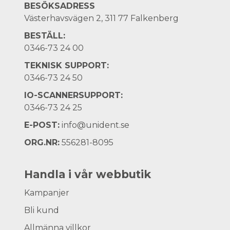
BESÖKSADRESS
Västerhavsvägen 2, 311 77 Falkenberg
BESTÄLL:
0346-73 24 00
TEKNISK SUPPORT:
0346-73 24 50
IO-SCANNERSUPPORT:
0346-73 24 25
E-POST:
info@unident.se
ORG.NR:
556281-8095
Handla i vår webbutik
Kampanjer
Bli kund
Allmänna villkor