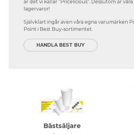
är det vi kallar ”Pricelicious”. Dessutom är vå
lagervaror!
Självklart ingår även våra egna varumärken 
Point i Best Buy-sortimentet.
HANDLA BEST BUY
Bästsäljare