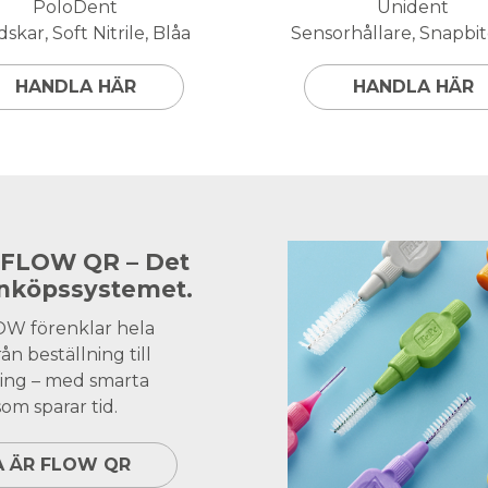
PoloDent
Unident
skar, Soft Nitrile, Blåa
Sensorhållare, Snapbite
HANDLA HÄR
HANDLA HÄR
 FLOW QR – Det
inköpssystemet.
OW förenklar hela
ån beställning till
ing – med smarta
om sparar tid.
A ÄR FLOW QR