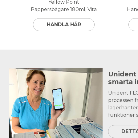
Yellow Point
Pappersbägare 180ml, Vita
Hand
HANDLA HÄR
Unident
smarta 
Unident FL
processen fr
lagerhanter
funktioner s
DETT