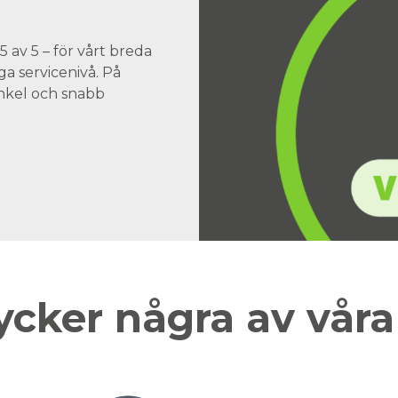
 av 5 – för vårt breda
a servicenivå. På
 enkel och snabb
ycker några av vår