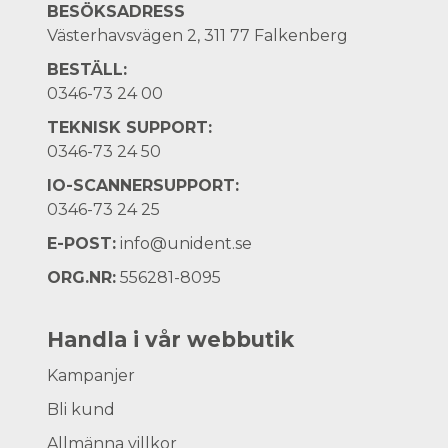
BESÖKSADRESS
Västerhavsvägen 2, 311 77 Falkenberg
BESTÄLL:
0346-73 24 00
TEKNISK SUPPORT:
0346-73 24 50
IO-SCANNERSUPPORT:
0346-73 24 25
E-POST:
info@unident.se
ORG.NR:
556281-8095
Handla i vår webbutik
Kampanjer
Bli kund
Allmänna villkor