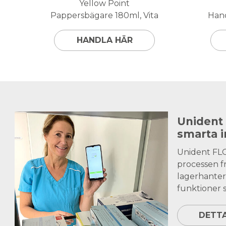
Yellow Point
Pappersbägare 180ml, Vita
Hand
HANDLA HÄR
Unident
smarta 
Unident FL
processen fr
lagerhanter
funktioner s
DETT