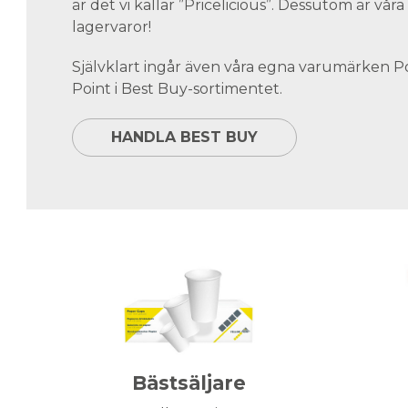
är det vi kallar ”Pricelicious”. Dessutom är vå
lagervaror!
Självklart ingår även våra egna varumärken 
Point i Best Buy-sortimentet.
HANDLA BEST BUY
Bästsäljare