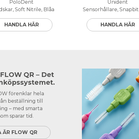
PoloDent
Unident
skar, Soft Nitrile, Blåa
Sensorhållare, Snapbite
HANDLA HÄR
HANDLA HÄR
 FLOW QR – Det
inköpssystemet.
OW förenklar hela
ån beställning till
ing – med smarta
om sparar tid.
A ÄR FLOW QR