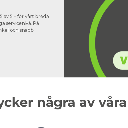
 av 5 – för vårt breda
a servicenivå. På
 enkel och snabb
ycker några av vår