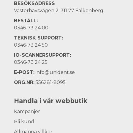
BESÖKSADRESS
Västerhavsvägen 2, 311 77 Falkenberg
BESTÄLL:
0346-73 24 00
TEKNISK SUPPORT:
0346-73 24 50
IO-SCANNERSUPPORT:
0346-73 24 25
E-POST:
info@unident.se
ORG.NR:
556281-8095
Handla i vår webbutik
Kampanjer
Bli kund
Allmänna villkor