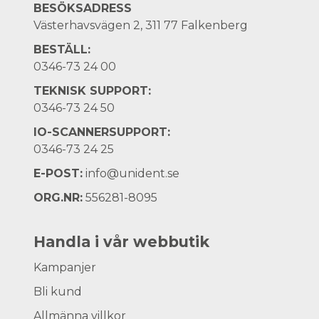
BESÖKSADRESS
Västerhavsvägen 2, 311 77 Falkenberg
BESTÄLL:
0346-73 24 00
TEKNISK SUPPORT:
0346-73 24 50
IO-SCANNERSUPPORT:
0346-73 24 25
E-POST:
info@unident.se
ORG.NR:
556281-8095
Handla i vår webbutik
Kampanjer
Bli kund
Allmänna villkor