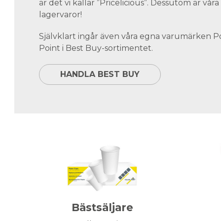
är det vi kallar ”Pricelicious”. Dessutom är vå
lagervaror!
Självklart ingår även våra egna varumärken 
Point i Best Buy-sortimentet.
HANDLA BEST BUY
Bästsäljare