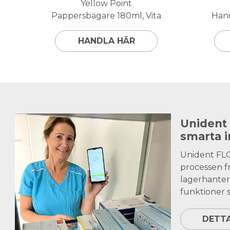
Yellow Point
Pappersbägare 180ml, Vita
Hand
HANDLA HÄR
Unident
smarta 
Unident FL
processen fr
lagerhanter
funktioner s
DETT