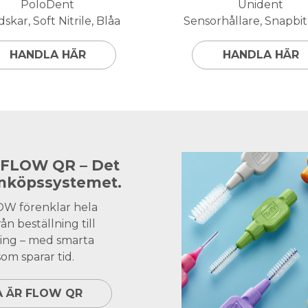
PoloDent
Unident
skar, Soft Nitrile, Blåa
Sensorhållare, Snapbite
HANDLA HÄR
HANDLA HÄR
 FLOW QR – Det
inköpssystemet.
OW förenklar hela
ån beställning till
ing – med smarta
om sparar tid.
A ÄR FLOW QR