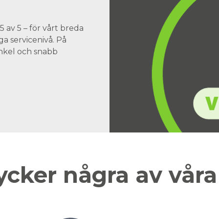
 av 5 – för vårt breda
a servicenivå. På
 enkel och snabb
ycker några av vår