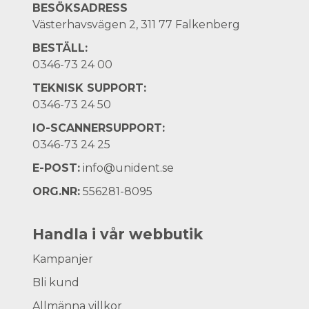
BESÖKSADRESS
Västerhavsvägen 2, 311 77 Falkenberg
BESTÄLL:
0346-73 24 00
TEKNISK SUPPORT:
0346-73 24 50
IO-SCANNERSUPPORT:
0346-73 24 25
E-POST:
info@unident.se
ORG.NR:
556281-8095
Handla i vår webbutik
Kampanjer
Bli kund
Allmänna villkor