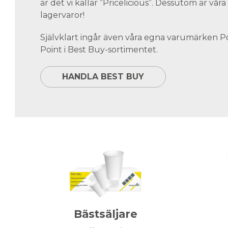
är det vi kallar ”Pricelicious”. Dessutom är vå
lagervaror!
Självklart ingår även våra egna varumärken 
Point i Best Buy-sortimentet.
HANDLA BEST BUY
Bästsäljare