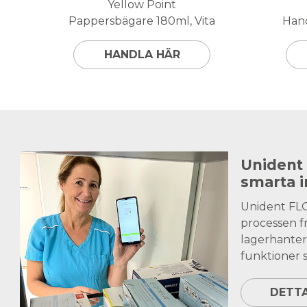
Yellow Point
Pappersbägare 180ml, Vita
Hand
HANDLA HÄR
Unident
smarta 
Unident FL
processen fr
lagerhanter
funktioner s
DETT