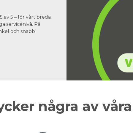
 av 5 – för vårt breda
a servicenivå. På
 enkel och snabb
ycker några av vår