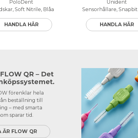
PoloDent
Unident
skar, Soft Nitrile, Blåa
Sensorhållare, Snapbite
HANDLA HÄR
HANDLA HÄR
 FLOW QR – Det
inköpssystemet.
OW förenklar hela
ån beställning till
ing – med smarta
om sparar tid.
A ÄR FLOW QR