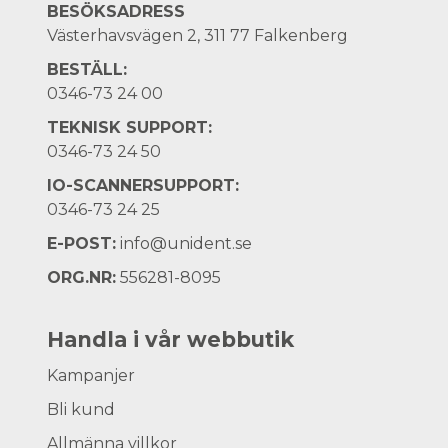
BESÖKSADRESS
Västerhavsvägen 2, 311 77 Falkenberg
BESTÄLL:
0346-73 24 00
TEKNISK SUPPORT:
0346-73 24 50
IO-SCANNERSUPPORT:
0346-73 24 25
E-POST:
info@unident.se
ORG.NR:
556281-8095
Handla i vår webbutik
Kampanjer
Bli kund
Allmänna villkor