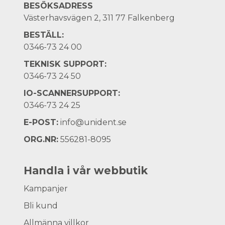
BESÖKSADRESS
Västerhavsvägen 2, 311 77 Falkenberg
BESTÄLL:
0346-73 24 00
TEKNISK SUPPORT:
0346-73 24 50
IO-SCANNERSUPPORT:
0346-73 24 25
E-POST:
info@unident.se
ORG.NR:
556281-8095
Handla i vår webbutik
Kampanjer
Bli kund
Allmänna villkor