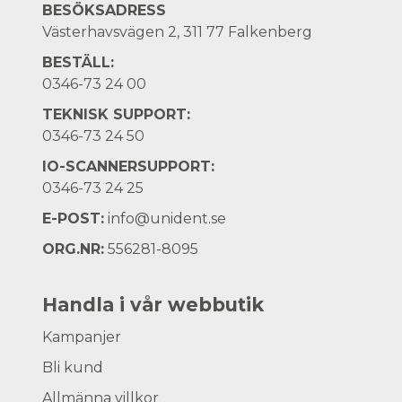
BESÖKSADRESS
Västerhavsvägen 2, 311 77 Falkenberg
BESTÄLL:
0346-73 24 00
TEKNISK SUPPORT:
0346-73 24 50
IO-SCANNERSUPPORT:
0346-73 24 25
E-POST:
info@unident.se
ORG.NR:
556281-8095
Handla i vår webbutik
Kampanjer
Bli kund
Allmänna villkor