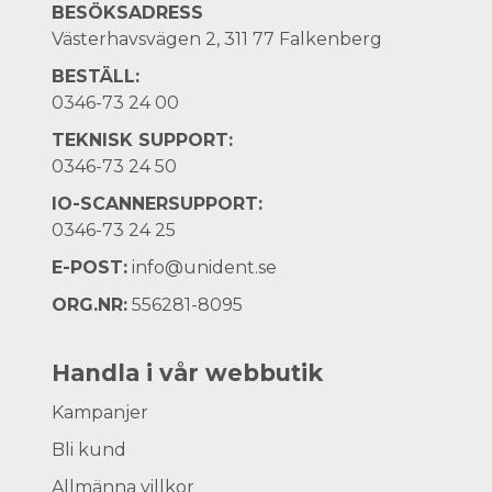
BESÖKSADRESS
Västerhavsvägen 2, 311 77 Falkenberg
BESTÄLL:
0346-73 24 00
TEKNISK SUPPORT:
0346-73 24 50
IO-SCANNERSUPPORT:
0346-73 24 25
E-POST:
info@unident.se
ORG.NR:
556281-8095
Handla i vår webbutik
Kampanjer
Bli kund
Allmänna villkor