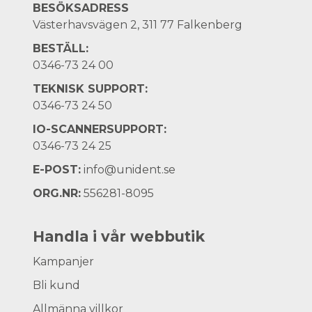
BESÖKSADRESS
Västerhavsvägen 2, 311 77 Falkenberg
BESTÄLL:
0346-73 24 00
TEKNISK SUPPORT:
0346-73 24 50
IO-SCANNERSUPPORT:
0346-73 24 25
E-POST:
info@unident.se
ORG.NR:
556281-8095
Handla i vår webbutik
Kampanjer
Bli kund
Allmänna villkor