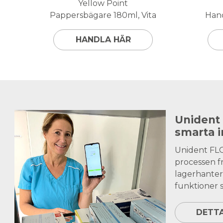
Yellow Point
Pappersbägare 180ml, Vita
Hand
HANDLA HÄR
Unident
smarta 
Unident FL
processen fr
lagerhanter
funktioner s
DETT