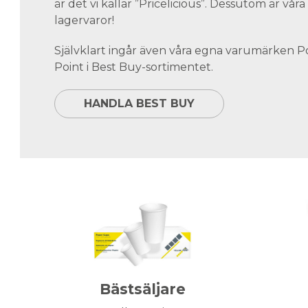
är det vi kallar ”Pricelicious”. Dessutom är vå
lagervaror!
Självklart ingår även våra egna varumärken 
Point i Best Buy-sortimentet.
HANDLA BEST BUY
Bästsäljare