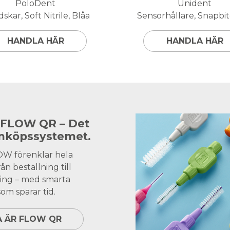
PoloDent
Unident
skar, Soft Nitrile, Blåa
Sensorhållare, Snapbite
HANDLA HÄR
HANDLA HÄR
 FLOW QR – Det
inköpssystemet.
OW förenklar hela
ån beställning till
ing – med smarta
om sparar tid.
A ÄR FLOW QR