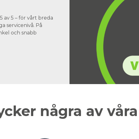
 av 5 – för vårt breda
a servicenivå. På
 enkel och snabb
ycker några av vår