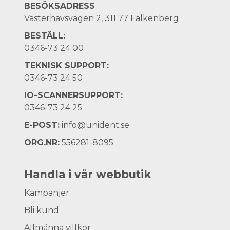
BESÖKSADRESS
Västerhavsvägen 2, 311 77 Falkenberg
BESTÄLL:
0346-73 24 00
TEKNISK SUPPORT:
0346-73 24 50
IO-SCANNERSUPPORT:
0346-73 24 25
E-POST:
info@unident.se
ORG.NR:
556281-8095
Handla i vår webbutik
Kampanjer
Bli kund
Allmänna villkor