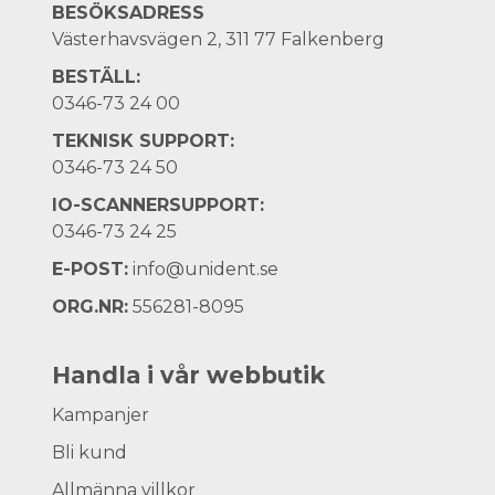
BESÖKSADRESS
Västerhavsvägen 2, 311 77 Falkenberg
BESTÄLL:
0346-73 24 00
TEKNISK SUPPORT:
0346-73 24 50
IO-SCANNERSUPPORT:
0346-73 24 25
E-POST:
info@unident.se
ORG.NR:
556281-8095
Handla i vår webbutik
Kampanjer
Bli kund
Allmänna villkor