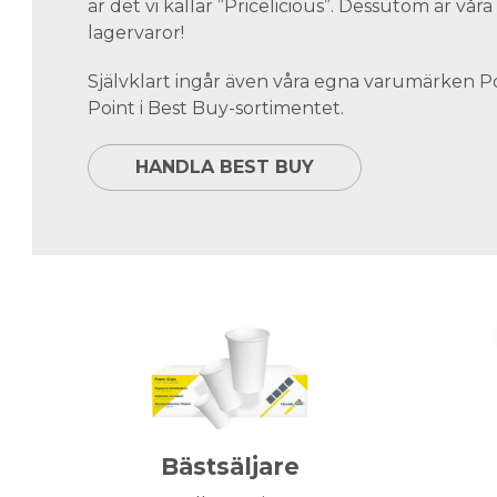
är det vi kallar ”Pricelicious”. Dessutom är vå
lagervaror!
Självklart ingår även våra egna varumärken 
Point i Best Buy-sortimentet.
HANDLA BEST BUY
Bästsäljare