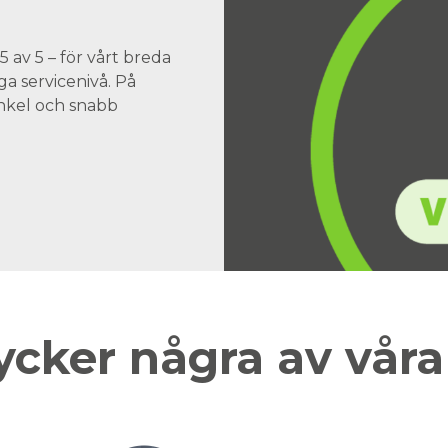
 av 5 – för vårt breda
a servicenivå. På
 enkel och snabb
ycker några av vår