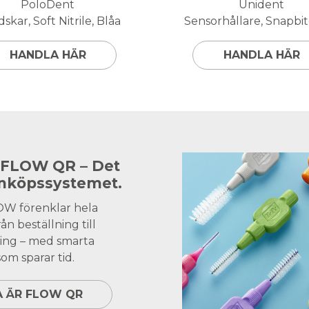
PoloDent
Unident
skar, Soft Nitrile, Blåa
Sensorhållare, Snapbite
HANDLA HÄR
HANDLA HÄR
 FLOW QR – Det
inköpssystemet.
OW förenklar hela
ån beställning till
ing – med smarta
om sparar tid.
A ÄR FLOW QR