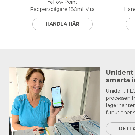
Yellow Point
Pappersbägare 180ml, Vita
Hand
HANDLA HÄR
Unident
smarta 
Unident FL
processen fr
lagerhanter
funktioner s
DETT