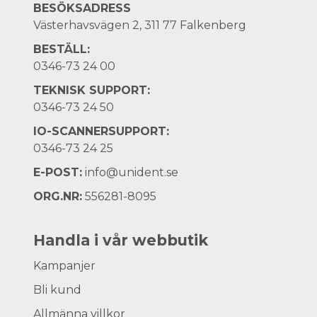
BESÖKSADRESS
Västerhavsvägen 2, 311 77 Falkenberg
BESTÄLL:
0346-73 24 00
TEKNISK SUPPORT:
0346-73 24 50
IO-SCANNERSUPPORT:
0346-73 24 25
E-POST:
info@unident.se
ORG.NR:
556281-8095
Handla i vår webbutik
Kampanjer
Bli kund
Allmänna villkor