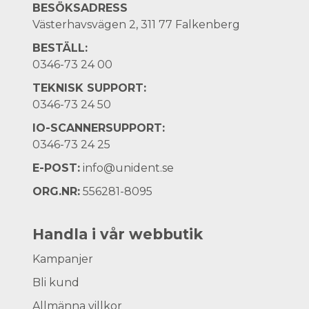
BESÖKSADRESS
Västerhavsvägen 2, 311 77 Falkenberg
BESTÄLL:
0346-73 24 00
TEKNISK SUPPORT:
0346-73 24 50
IO-SCANNERSUPPORT:
0346-73 24 25
E-POST:
info@unident.se
ORG.NR:
556281-8095
Handla i vår webbutik
Kampanjer
Bli kund
Allmänna villkor