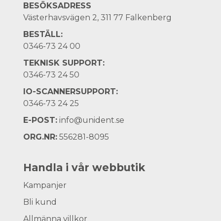
BESÖKSADRESS
Västerhavsvägen 2, 311 77 Falkenberg
BESTÄLL:
0346-73 24 00
TEKNISK SUPPORT:
0346-73 24 50
IO-SCANNERSUPPORT:
0346-73 24 25
E-POST:
info@unident.se
ORG.NR:
556281-8095
Handla i vår webbutik
Kampanjer
Bli kund
Allmänna villkor