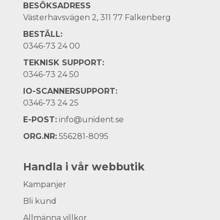
BESÖKSADRESS
Västerhavsvägen 2, 311 77 Falkenberg
BESTÄLL:
0346-73 24 00
TEKNISK SUPPORT:
0346-73 24 50
IO-SCANNERSUPPORT:
0346-73 24 25
E-POST:
info@unident.se
ORG.NR:
556281-8095
Handla i vår webbutik
Kampanjer
Bli kund
Allmänna villkor