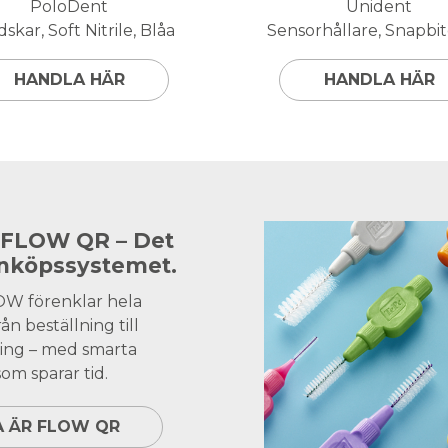
PoloDent
Unident
skar, Soft Nitrile, Blåa
Sensorhållare, Snapbite
HANDLA HÄR
HANDLA HÄR
 FLOW QR – Det
inköpssystemet.
OW förenklar hela
ån beställning till
ing – med smarta
om sparar tid.
A ÄR FLOW QR