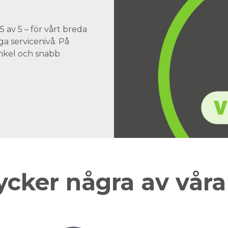
 av 5 – för vårt breda
a servicenivå. På
 enkel och snabb
ycker några av vår