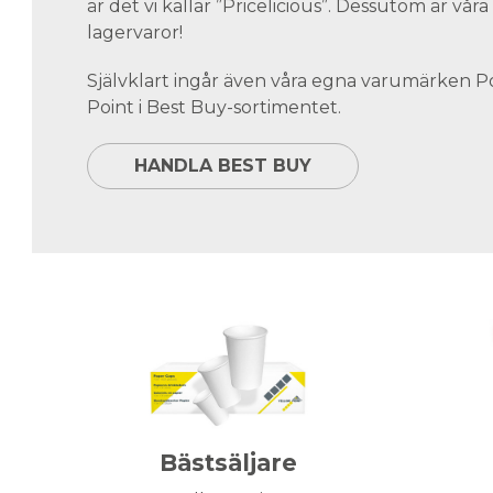
är det vi kallar ”Pricelicious”. Dessutom är vå
lagervaror!
Självklart ingår även våra egna varumärken 
Point i Best Buy-sortimentet.
HANDLA BEST BUY
Bästsäljare