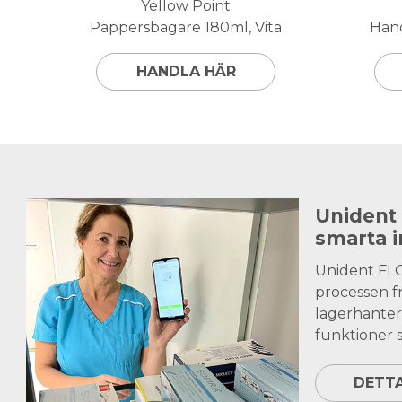
Yellow Point
Pappersbägare 180ml, Vita
Hand
HANDLA HÄR
Unident
smarta 
Unident FL
processen fr
lagerhanter
funktioner s
DETT