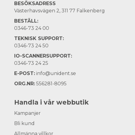
BESÖKSADRESS
Västerhavsvägen 2, 311 77 Falkenberg
BESTÄLL:
0346-73 24 00
TEKNISK SUPPORT:
0346-73 24 50
IO-SCANNERSUPPORT:
0346-73 24 25
E-POST:
info@unident.se
ORG.NR:
556281-8095
Handla i vår webbutik
Kampanjer
Bli kund
Allmänna villkor