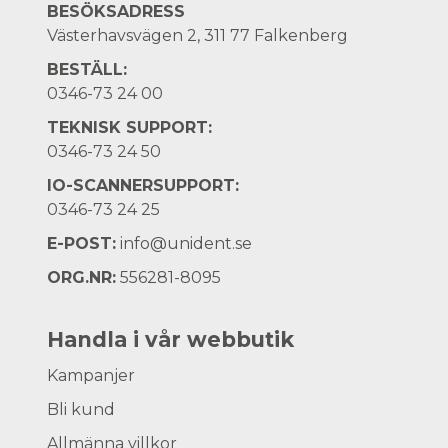
BESÖKSADRESS
Västerhavsvägen 2, 311 77 Falkenberg
BESTÄLL:
0346-73 24 00
TEKNISK SUPPORT:
0346-73 24 50
IO-SCANNERSUPPORT:
0346-73 24 25
E-POST:
info@unident.se
ORG.NR:
556281-8095
Handla i vår webbutik
Kampanjer
Bli kund
Allmänna villkor