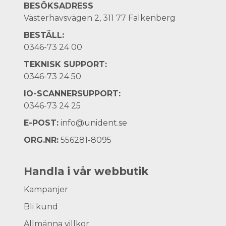
BESÖKSADRESS
Västerhavsvägen 2, 311 77 Falkenberg
BESTÄLL:
0346-73 24 00
TEKNISK SUPPORT:
0346-73 24 50
IO-SCANNERSUPPORT:
0346-73 24 25
E-POST:
info@unident.se
ORG.NR:
556281-8095
Handla i vår webbutik
Kampanjer
Bli kund
Allmänna villkor