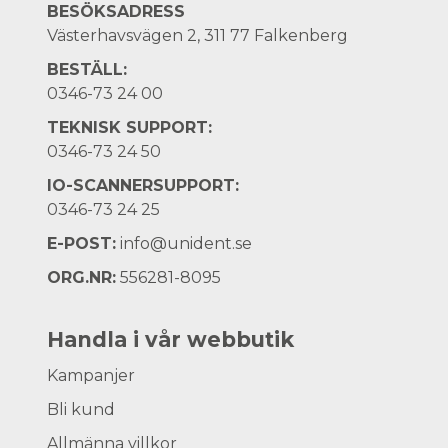
BESÖKSADRESS
Västerhavsvägen 2, 311 77 Falkenberg
BESTÄLL:
0346-73 24 00
TEKNISK SUPPORT:
0346-73 24 50
IO-SCANNERSUPPORT:
0346-73 24 25
E-POST:
info@unident.se
ORG.NR:
556281-8095
Handla i vår webbutik
Kampanjer
Bli kund
Allmänna villkor