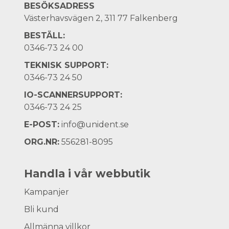
BESÖKSADRESS
Västerhavsvägen 2, 311 77 Falkenberg
BESTÄLL:
0346-73 24 00
TEKNISK SUPPORT:
0346-73 24 50
IO-SCANNERSUPPORT:
0346-73 24 25
E-POST:
info@unident.se
ORG.NR:
556281-8095
Handla i vår webbutik
Kampanjer
Bli kund
Allmänna villkor