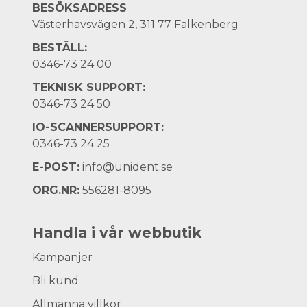
BESÖKSADRESS
Västerhavsvägen 2, 311 77 Falkenberg
BESTÄLL:
0346-73 24 00
TEKNISK SUPPORT:
0346-73 24 50
IO-SCANNERSUPPORT:
0346-73 24 25
E-POST:
info@unident.se
ORG.NR:
556281-8095
Handla i vår webbutik
Kampanjer
Bli kund
Allmänna villkor