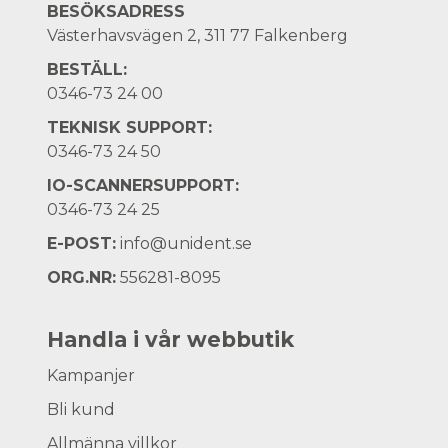
BESÖKSADRESS
Västerhavsvägen 2, 311 77 Falkenberg
BESTÄLL:
0346-73 24 00
TEKNISK SUPPORT:
0346-73 24 50
IO-SCANNERSUPPORT:
0346-73 24 25
E-POST:
info@unident.se
ORG.NR:
556281-8095
Handla i vår webbutik
Kampanjer
Bli kund
Allmänna villkor