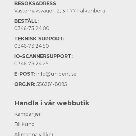
BESÖKSADRESS
Västerhavsvägen 2, 311 77 Falkenberg
BESTÄLL:
0346-73 24 00
TEKNISK SUPPORT:
0346-73 24 50
IO-SCANNERSUPPORT:
0346-73 24 25
E-POST:
info@unident.se
ORG.NR:
556281-8095
Handla i vår webbutik
Kampanjer
Bli kund
Allmänna villkor