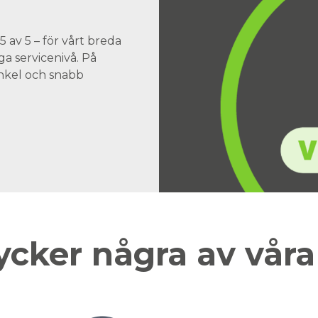
 av 5 – för vårt breda
a servicenivå. På
 enkel och snabb
ycker några av vår