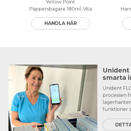
Yellow Point
Pappersbägare 180ml, Vita
Hand
HANDLA HÄR
Unident
smarta 
Unident FL
processen fr
lagerhanter
funktioner s
DETT