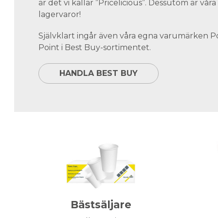
är det vi kallar ”Pricelicious”. Dessutom är vå
lagervaror!
Självklart ingår även våra egna varumärken 
Point i Best Buy-sortimentet.
HANDLA BEST BUY
Bästsäljare