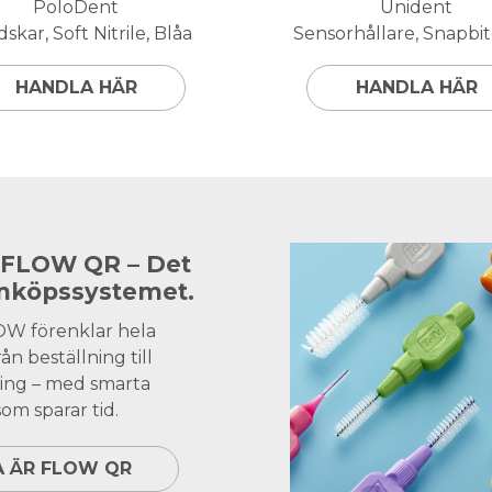
PoloDent
Unident
skar, Soft Nitrile, Blåa
Sensorhållare, Snapbite
HANDLA HÄR
HANDLA HÄR
 FLOW QR – Det
inköpssystemet.
OW förenklar hela
ån beställning till
ing – med smarta
om sparar tid.
A ÄR FLOW QR