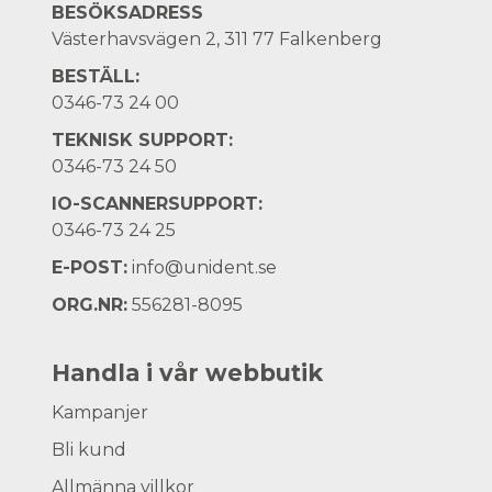
BESÖKSADRESS
Västerhavsvägen 2, 311 77 Falkenberg
BESTÄLL:
0346-73 24 00
TEKNISK SUPPORT:
0346-73 24 50
IO-SCANNERSUPPORT:
0346-73 24 25
E-POST:
info@unident.se
ORG.NR:
556281-8095
Handla i vår webbutik
Kampanjer
Bli kund
Allmänna villkor