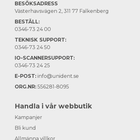
BESÖKSADRESS
Västerhavsvägen 2, 311 77 Falkenberg
BESTÄLL:
0346-73 24 00
TEKNISK SUPPORT:
0346-73 24 50
IO-SCANNERSUPPORT:
0346-73 24 25
E-POST:
info@unident.se
ORG.NR:
556281-8095
Handla i vår webbutik
Kampanjer
Bli kund
Allmänna villkor