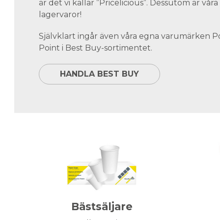
är det vi kallar ”Pricelicious”. Dessutom är vå
lagervaror!
Självklart ingår även våra egna varumärken 
Point i Best Buy-sortimentet.
HANDLA BEST BUY
Bästsäljare