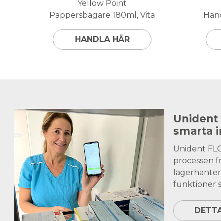
Yellow Point
Pappersbägare 180ml, Vita
Hand
HANDLA HÄR
Unident
smarta 
Unident FL
processen fr
lagerhanter
funktioner s
DETT