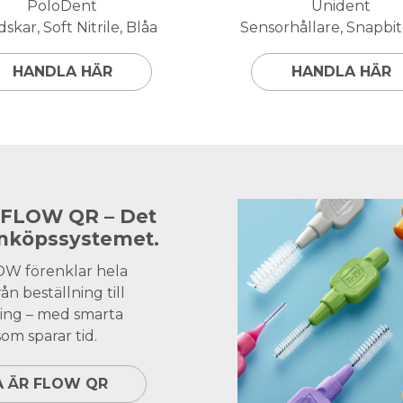
PoloDent
Unident
skar, Soft Nitrile, Blåa
Sensorhållare, Snapbite
HANDLA HÄR
HANDLA HÄR
 FLOW QR – Det
inköpssystemet.
OW förenklar hela
ån beställning till
ing – med smarta
om sparar tid.
A ÄR FLOW QR