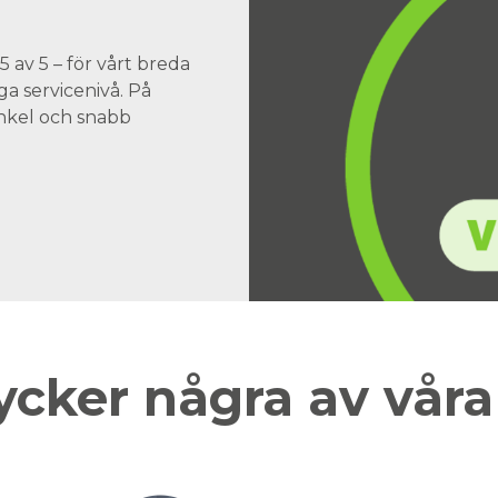
 av 5 – för vårt breda
a servicenivå. På
 enkel och snabb
ycker några av vår