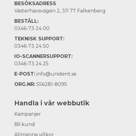
BESÖKSADRESS
Västerhavsvägen 2, 311 77 Falkenberg
BESTÄLL:
0346-73 24 00
TEKNISK SUPPORT:
0346-73 24 50
IO-SCANNERSUPPORT:
0346-73 24 25
E-POST:
info@unident.se
ORG.NR:
556281-8095
Handla i vår webbutik
Kampanjer
Bli kund
Allmänna villkor