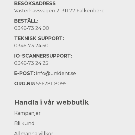
BESÖKSADRESS
Västerhavsvägen 2, 311 77 Falkenberg
BESTÄLL:
0346-73 24 00
TEKNISK SUPPORT:
0346-73 24 50
IO-SCANNERSUPPORT:
0346-73 24 25
E-POST:
info@unident.se
ORG.NR:
556281-8095
Handla i vår webbutik
Kampanjer
Bli kund
Allmänna villkor