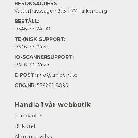
BESÖKSADRESS
Västerhavsvägen 2, 311 77 Falkenberg
BESTÄLL:
0346-73 24 00
TEKNISK SUPPORT:
0346-73 24 50
IO-SCANNERSUPPORT:
0346-73 24 25
E-POST:
info@unident.se
ORG.NR:
556281-8095
Handla i vår webbutik
Kampanjer
Bli kund
Allmänna villkor