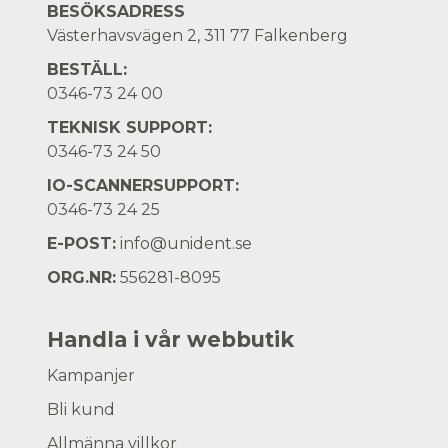
BESÖKSADRESS
Västerhavsvägen 2, 311 77 Falkenberg
BESTÄLL:
0346-73 24 00
TEKNISK SUPPORT:
0346-73 24 50
IO-SCANNERSUPPORT:
0346-73 24 25
E-POST:
info@unident.se
ORG.NR:
556281-8095
Handla i vår webbutik
Kampanjer
Bli kund
Allmänna villkor