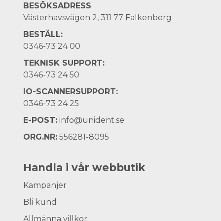
BESÖKSADRESS
Västerhavsvägen 2, 311 77 Falkenberg
BESTÄLL:
0346-73 24 00
TEKNISK SUPPORT:
0346-73 24 50
IO-SCANNERSUPPORT:
0346-73 24 25
E-POST:
info@unident.se
ORG.NR:
556281-8095
Handla i vår webbutik
Kampanjer
Bli kund
Allmänna villkor