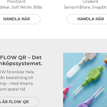
PoloDent
Unident
skar, Soft Nitrile, Blåa
Sensorhållare, Snapbite
HANDLA HÄR
HANDLA HÄR
 FLOW QR – Det
inköpssystemet.
OW förenklar hela
ån beställning till
ing – med smarta
om sparar tid.
A ÄR FLOW QR