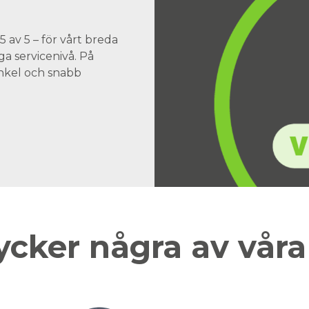
 av 5 – för vårt breda
a servicenivå. På
 enkel och snabb
ycker några av vår