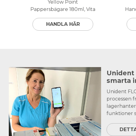
Yellow Point
Pappersbägare 180ml, Vita
Hand
HANDLA HÄR
Unident
smarta 
Unident FL
processen fr
lagerhanter
funktioner s
DETT