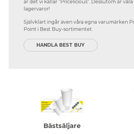
är det vi kallar ”Pricelicious”. Dessutom är vå
lagervaror!
Självklart ingår även våra egna varumärken 
Point i Best Buy-sortimentet.
HANDLA BEST BUY
Bästsäljare